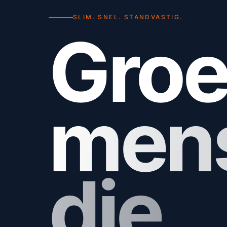
SLIM. SNEL. STANDVASTIG.
Groe
men
die