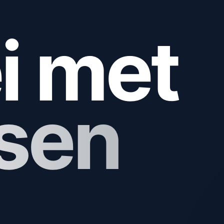
i met
sen