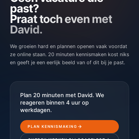
past?
bepaalde markt, is er plek.
Opschalen en systematiseren • Experiment-ritme
opzetten (wekelijkse tests op hooks, angles,
Praat toch even met
creatives, CTA's) • Automatiseringen uitbouwen
David.
(retargeting, nurture, scoring, routing) • Playbooks
maken die we per klant/discipline kunnen
hergebruiken
We groeien hard en plannen openen vaak voordat
ze online staan. 20 minuten kennismaken kost niks
en geeft je een eerlijk beeld van of dit bij je past.
Plan 20 minuten met David. We
reageren binnen 4 uur op
werkdagen.
PLAN KENNISMAKING