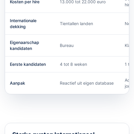
Kosten per hire
13.000 tot 22.000 euro
hire
Internationale
Tientallen landen
Nede
dekking
Eigenaarschap
Bureau
Klan
kandidaten
Eerste kandidaten
4 tot 8 weken
1 to
Acti
Aanpak
Reactief uit eigen database
jouw