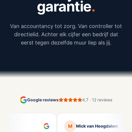
garantie
.
Van accountancy tot zorg. Van controller tot
directielid. Achter elk cijfer een bedrijf dat
eerst tegen dezelfde muur liep als jij.
Google reviews
4,7
·
12
reviews
M
ers
Mick van Hoogdalem