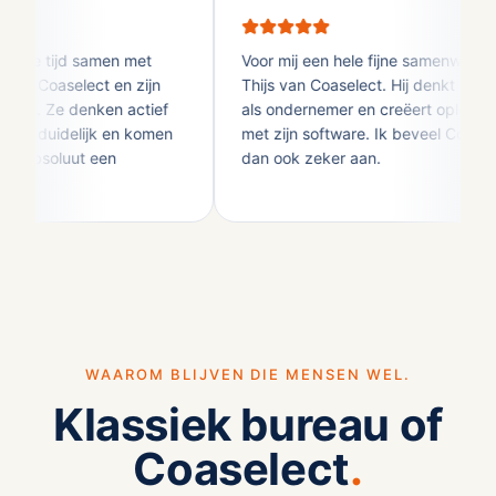
ere tijd samen met
Voor mij een hele fijne samenwerking
bij Coaselect en zijn
Thijs van Coaselect. Hij denkt met je
en. Ze denken actief
als ondernemer en creëert oplossinge
n duidelijk en komen
met zijn software. Ik beveel Coaselec
 Absoluut een
dan ook zeker aan.
WAAROM BLIJVEN DIE MENSEN WEL.
Klassiek bureau of
Coaselect