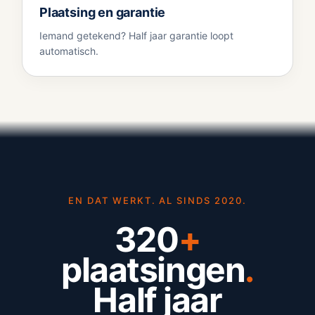
Plaatsing en garantie
Iemand getekend? Half jaar garantie loopt
automatisch.
EN DAT WERKT. AL SINDS 2020.
320
+
plaatsingen
.
Half jaar